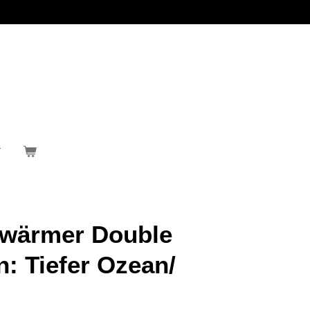
T
swärmer Double
n: Tiefer Ozean/